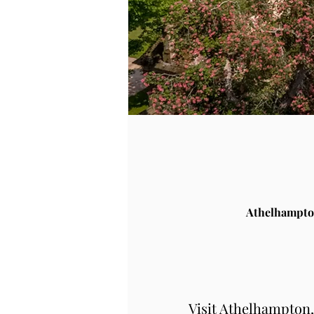
Athelhampto
Visit Athelhampton