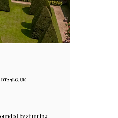
 DT2 7LG, UK
rounded by stunning