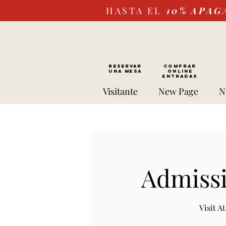
HASTA EL
10%
APAG
RESERVAR
Comprar
UNA MESA
ONLINE
Entradas
Visitante
New Page
N
Admissi
Visit 