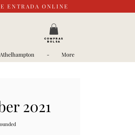
DE ENTRADA ONLINE
COMPRAS
BOLSA
 Athelhampton
-
More
ber 2021
rounded