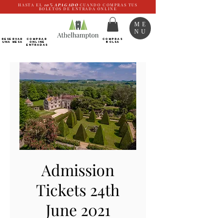
HASTA EL
10%
APAGADO
CUANDO COMPRAS TUS
BOLETOS DE ENTRADA ONLINE
ME
NU
RESERVAR
Comprar
COMPRAS
UNA MESA
ONLINE
BOLSA
Entradas
Admission
Tickets 24th
June 2021