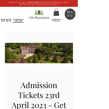
HASTA EL
10%
APAGADO
CUANDO COMPRAS TUS
BOLETOS DE ENTRADA ONLINE
ME
NU
RESERVAR
Comprar
COMPRAS
UNA MESA
ONLINE
BOLSA
Entradas
Admission
Tickets 23rd
April 2023 - Get