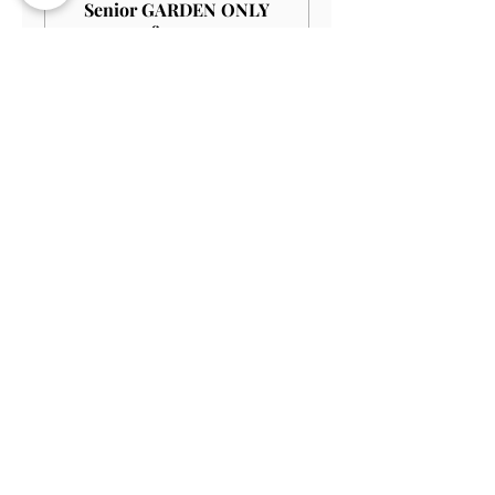
Senior GARDEN ONLY
£10.00
Leer más
Precio
9,00 GBP
Venta finalizada
Tipo de entrada
Student GARDEN ONLY
£9.00
Leer más
Precio
8,10 GBP
Venta finalizada