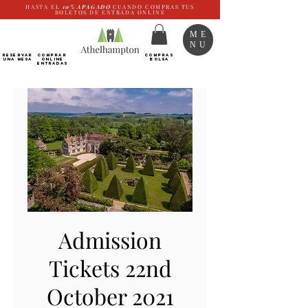
HASTA EL
10%
APAGADO
CUANDO COMPRAS TUS
BOLETOS DE ENTRADA ONLINE
ME
NU
RESERVAR
Comprar
COMPRAS
UNA MESA
ONLINE
BOLSA
Entradas
Admission
Tickets 22nd
October 2021