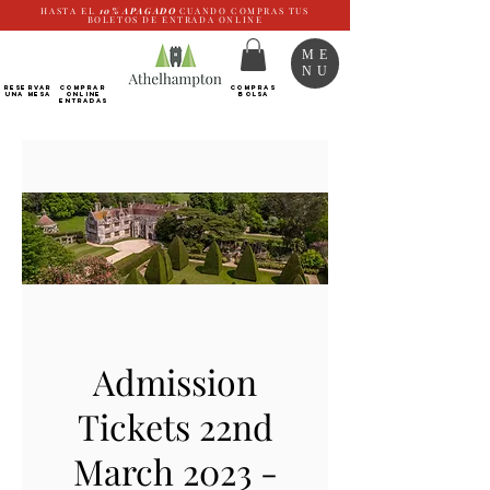
HASTA EL
10%
APAGADO
CUANDO COMPRAS TUS
BOLETOS DE ENTRADA ONLINE
ME
NU
RESERVAR
Comprar
COMPRAS
UNA MESA
ONLINE
BOLSA
Entradas
Admission
Tickets 22nd
March 2023 -