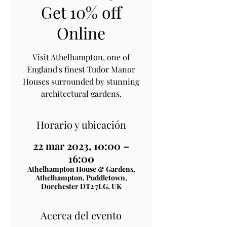
Get 10% off
Online
Visit Athelhampton, one of
England's finest Tudor Manor
Houses surrounded by stunning
architectural gardens.
Horario y ubicación
22 mar 2023, 10:00 –
16:00
Athelhampton House & Gardens,
Athelhampton, Puddletown,
Dorchester DT2 7LG, UK
Acerca del evento