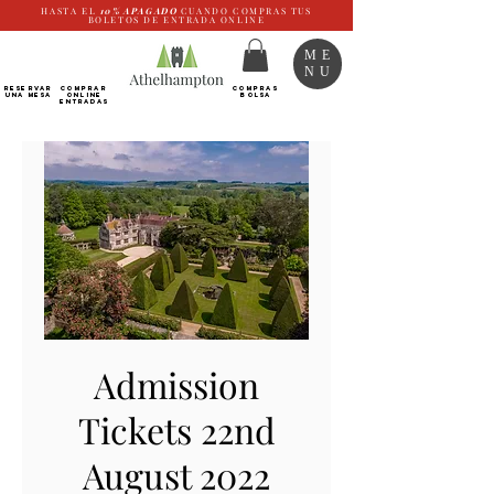
HASTA EL
10%
APAGADO
CUANDO COMPRAS TUS
BOLETOS DE ENTRADA ONLINE
ME
NU
RESERVAR
Comprar
COMPRAS
UNA MESA
ONLINE
BOLSA
Entradas
Admission
Tickets 22nd
August 2022