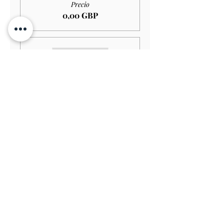
Precio
0,00 GBP
Venta finalizada
Tipo de entrada
Adult GARDEN ONLY
Leer más
Precio
11,00 GBP
Venta finalizada
Tipo de entrada
Senior GARDEN ONLY
Leer más