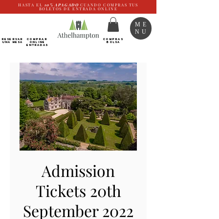
HASTA EL
10%
APAGADO
CUANDO COMPRAS TUS
BOLETOS DE ENTRADA ONLINE
ME
NU
RESERVAR
Comprar
COMPRAS
UNA MESA
ONLINE
BOLSA
Entradas
Admission
Tickets 20th
September 2022