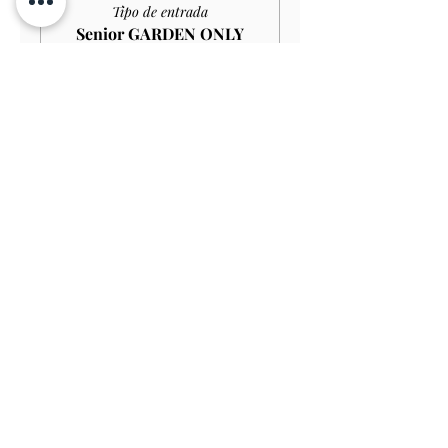
Tipo de entrada
Senior GARDEN ONLY
£10.00
Leer más
Precio
9,00 GBP
Venta finalizada
Tipo de entrada
Student GARDEN ONLY
£9.00
Leer más
Precio
8,10 GBP