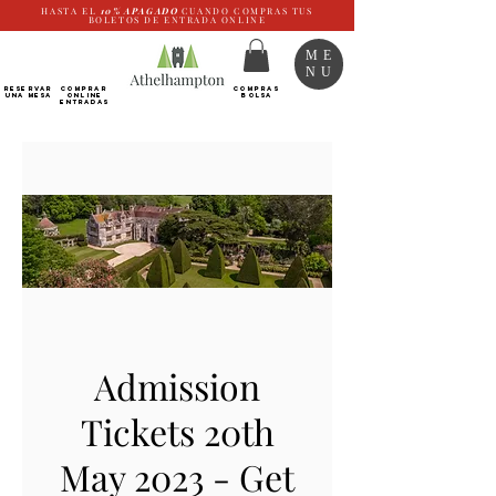
HASTA EL
10%
APAGADO
CUANDO COMPRAS TUS
BOLETOS DE ENTRADA ONLINE
ME
NU
RESERVAR
Comprar
COMPRAS
UNA MESA
ONLINE
BOLSA
Entradas
Admission
Tickets 20th
May 2023 - Get