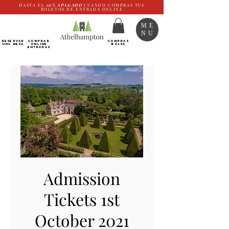
HASTA EL
10%
APAGADO
CUANDO COMPRAS TUS
BOLETOS DE ENTRADA ONLINE
ME
NU
RESERVAR
Comprar
COMPRAS
UNA MESA
ONLINE
BOLSA
Entradas
Admission
Tickets 1st
October 2021