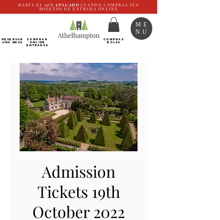
HASTA EL
10%
APAGADO
CUANDO COMPRAS TUS
BOLETOS DE ENTRADA ONLINE
ME
NU
RESERVAR
Comprar
COMPRAS
UNA MESA
ONLINE
BOLSA
Entradas
Admission
Tickets 19th
October 2022