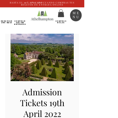
HASTA EL
10%
APAGADO
CUANDO COMPRAS TUS
BOLETOS DE ENTRADA ONLINE
ME
NU
RESERVAR
Comprar
COMPRAS
UNA MESA
ONLINE
BOLSA
Entradas
Admission
Tickets 19th
April 2022