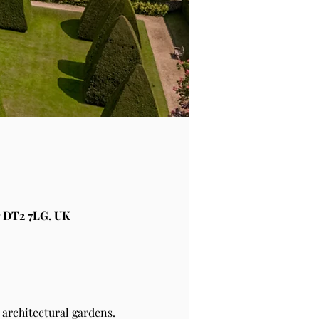
 DT2 7LG, UK
architectural gardens.