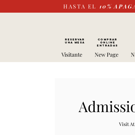
HASTA EL
10%
APAG
RESERVAR
Comprar
UNA MESA
ONLINE
Entradas
Visitante
New Page
N
Admissio
Visit 