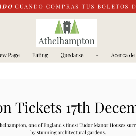
ADO
CUANDO COMPRAS TUS BOLETOS 
ew Page
Eating
Quedarse
-
Acerca de
n Tickets 17th Dece
Athelhampton, one of England's finest Tudor Manor Houses sur
by stunning architectural gardens.