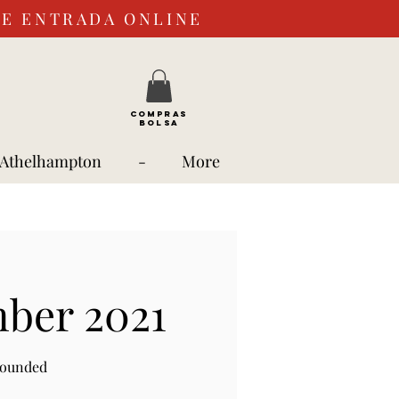
DE ENTRADA ONLINE
COMPRAS
BOLSA
 Athelhampton
-
More
mber 2021
rounded