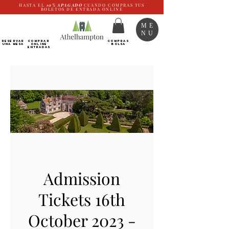
HASTA EL
10%
APAGADO
CUANDO COMPRAS TUS
BOLETOS DE ENTRADA ONLINE
ME
NU
RESERVAR
Comprar
COMPRAS
UNA MESA
ONLINE
BOLSA
Entradas
Admission
Tickets 16th
October 2023 -