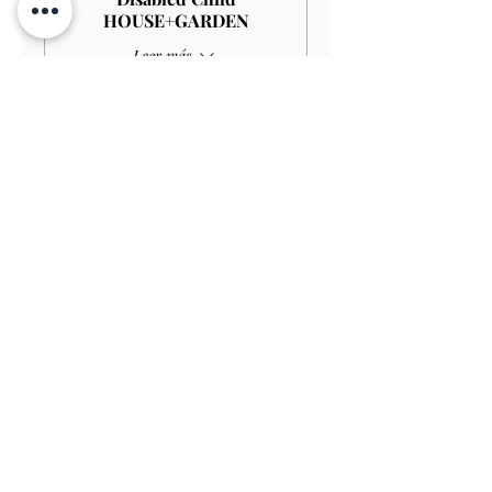
HOUSE+GARDEN
Leer más
Precio
4,00 GBP
Venta finalizada
Tipo de entrada
Child GARDEN
Precio
3,00 GBP
Venta finalizada
Tipo de entrada
Disabled Child GARDEN