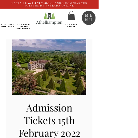
HASTA EL
10%
APAGADO
CUANDO COMPRAS TUS
BOLETOS DE ENTRADA ONLINE
ME
NU
RESERVAR
Comprar
COMPRAS
UNA MESA
ONLINE
BOLSA
Entradas
Admission
Tickets 15th
February 2022