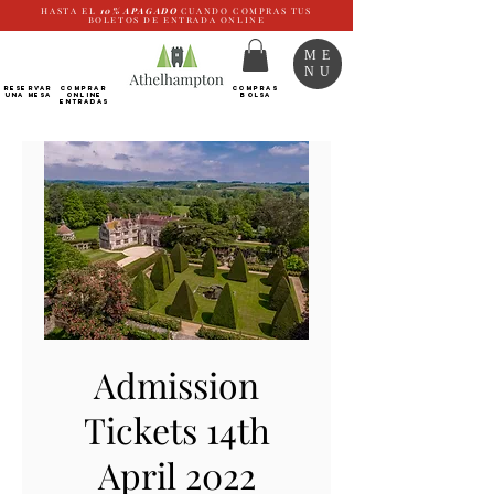
HASTA EL
10%
APAGADO
CUANDO COMPRAS TUS
BOLETOS DE ENTRADA ONLINE
ME
NU
RESERVAR
Comprar
COMPRAS
UNA MESA
ONLINE
BOLSA
Entradas
Admission
Tickets 14th
April 2022