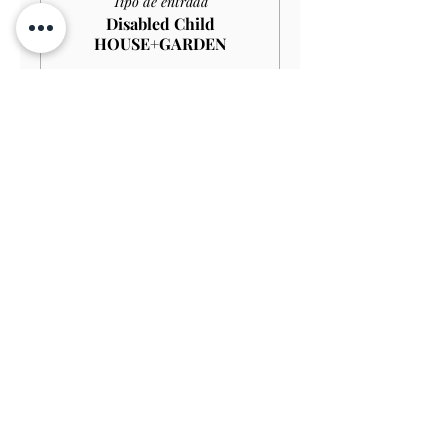
Tipo de entrada
Disabled Child
HOUSE+GARDEN
Leer más
Precio
4,00 GBP
Venta finalizada
Tipo de entrada
Child GARDEN
Precio
3,00 GBP
Venta finalizada
Tipo de entrada