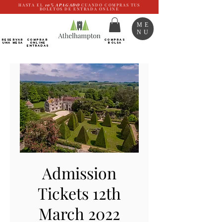
HASTA EL
10%
APAGADO
CUANDO COMPRAS TUS
BOLETOS DE ENTRADA ONLINE
ME
NU
RESERVAR
Comprar
COMPRAS
UNA MESA
ONLINE
BOLSA
Entradas
Admission
Tickets 12th
March 2022