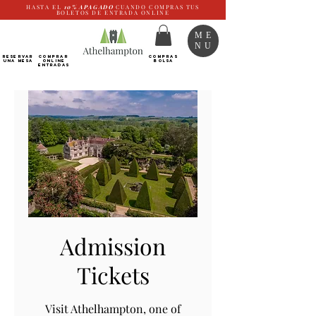
HASTA EL
10%
APAGADO
CUANDO COMPRAS TUS
BOLETOS DE ENTRADA ONLINE
ME
NU
RESERVAR
Comprar
COMPRAS
UNA MESA
ONLINE
BOLSA
Entradas
Admission
Tickets
Visit Athelhampton, one of