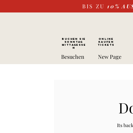
BIS ZU
10%
AU
BUCHEN SIE
ONLINE
SONNTAG
kaufen
Mittagesse
Tickets
n
Besuchen
New Page
Do
Its bac