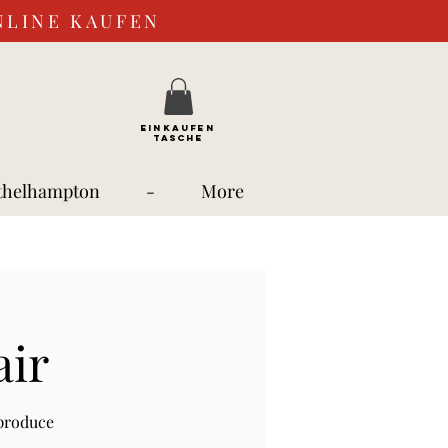
NLINE KAUFEN
EINKAUFEN
TASCHE
thelhampton
-
More
air
 produce