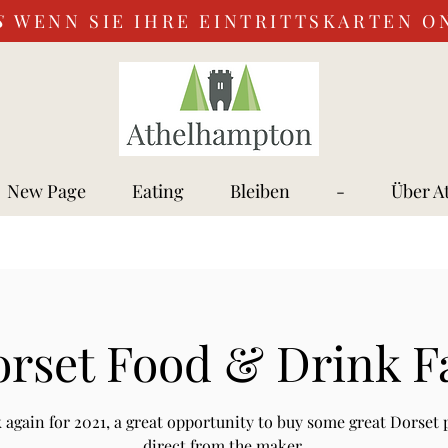
S
WENN SIE IHRE EINTRITTSKARTEN O
New Page
Eating
Bleiben
-
Über A
rset Food & Drink F
k again for 2021, a great opportunity to buy some great Dorset
direct from the maker.