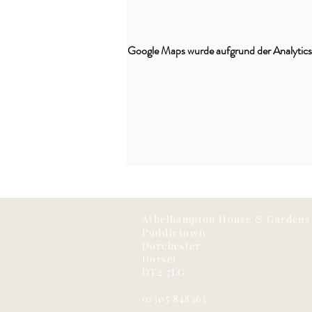
Google Maps wurde aufgrund der Analytics-
Athelhampton House & Gardens
Puddletown
Dorchester
Dorset
DT2 7LG
01305 848363