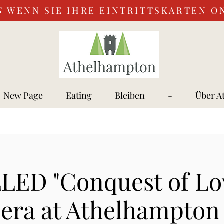
S
WENN SIE IHRE EINTRITTSKARTEN O
New Page
Eating
Bleiben
-
Über A
ED "Conquest of Lo
pera at Athelhampton