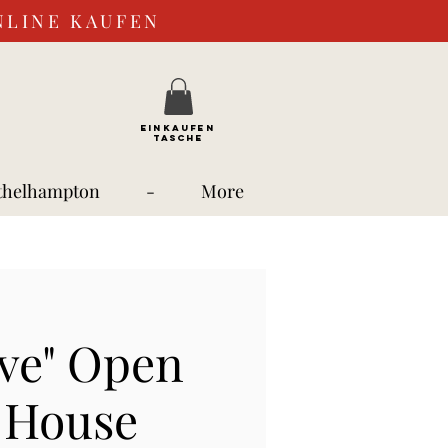
NLINE KAUFEN
EINKAUFEN
TASCHE
thelhampton
-
More
ve" Open
 House