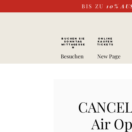
BIS ZU
10%
AU
BUCHEN SIE
ONLINE
SONNTAG
kaufen
Mittagesse
Tickets
n
Besuchen
New Page
CANCELL
Air O