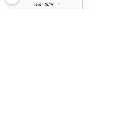
Mehr Infos
Preis
18,00 £
Verkauf beendet
Tickettyp
Student HOUSE+GARDEN
£15.00
Mehr Infos
Preis
13,50 £
Verkauf beendet
Tickettyp
Student GARDEN ONLY