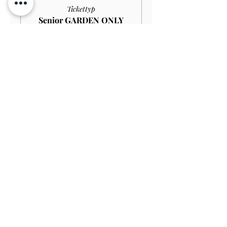
Tickettyp
Senior GARDEN ONLY
£10.00
Mehr Infos
Preis
9,00 £
Verkauf beendet
Tickettyp
Student GARDEN ONLY
£9.00
Mehr Infos
Preis
8,10 £