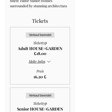
finest Tudor Manor Houses 
surrounded by stunning architectura 
Tickets
Verkauf beendet
Tickettyp
Adult HOUSE+GARDEN
£18.00
Mehr Infos
Preis
16,20 £
Verkauf beendet
Tickettyp
Senior HOUSE+GARDEN