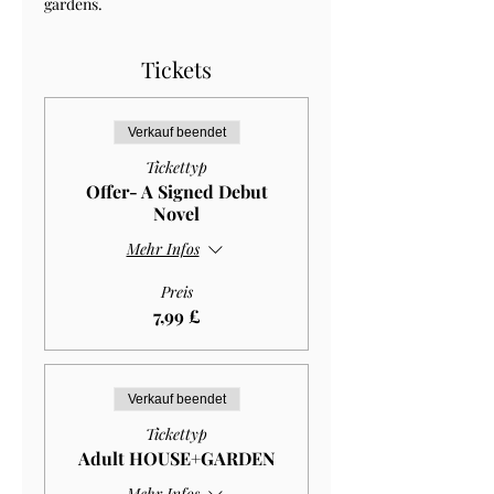
gardens.
Tickets
Verkauf beendet
Tickettyp
Offer- A Signed Debut
Novel
Mehr Infos
Preis
7,99 £
Verkauf beendet
Tickettyp
Adult HOUSE+GARDEN
Mehr Infos