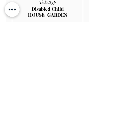
Tickettyp
Disabled Child
HOUSE+GARDEN
Mehr Infos
Preis
4,00 £
Verkauf beendet
Tickettyp
Child GARDEN
Preis
3,00 £
Verkauf beendet
Tickettyp