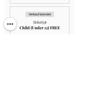
Verkauf beendet
Tickettyp
Child (Under 12) FREE
Mehr Infos
Preis
0,00 £
Verkauf beendet
Tickettyp
Student HOUSE+GARDEN
£15.00
Mehr Infos
Preis
13,50 £