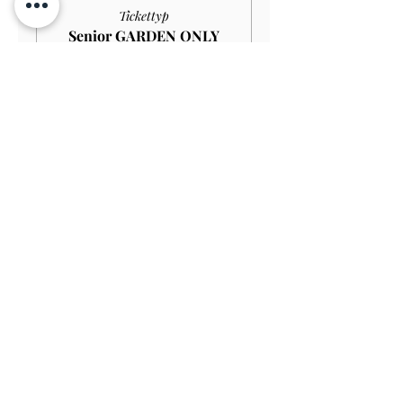
Tickettyp
Senior GARDEN ONLY
£10.00
Mehr Infos
Preis
9,00 £
Verkauf beendet
Tickettyp
Student GARDEN ONLY
£9.00
Mehr Infos
Preis
8,10 £