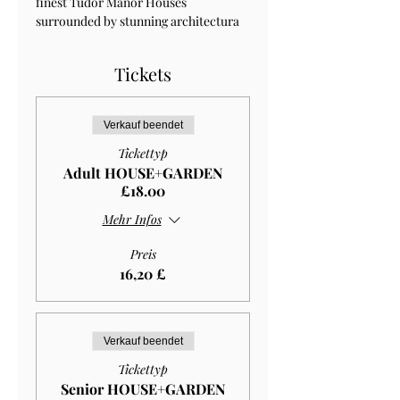
finest Tudor Manor Houses 
surrounded by stunning architectura 
Tickets
Verkauf beendet
Tickettyp
Adult HOUSE+GARDEN
£18.00
Mehr Infos
Preis
16,20 £
Verkauf beendet
Tickettyp
Senior HOUSE+GARDEN