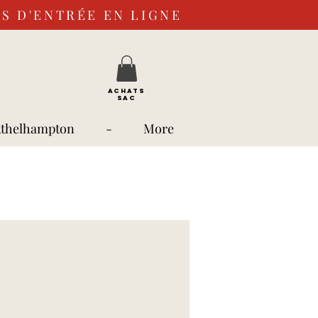
S D'ENTRÉE EN LIGNE
ACHATS
SAC
Athelhampton
-
More