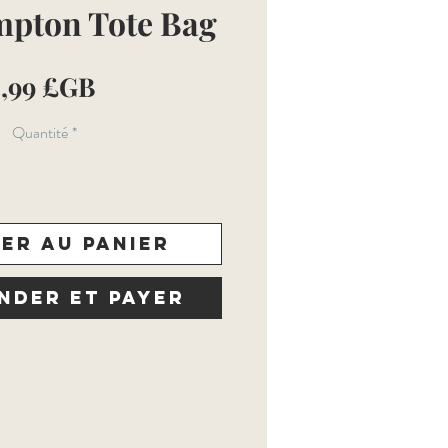
mpton Tote Bag
Prix
5,99 £GB
Quantité
*
er au panier
der et payer