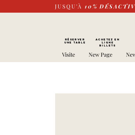
JUSQU'À
10%
DÉSACTI
RÉSERVER
Achetez EN
UNE TABLE
LIGNE
Billets
Visite
New Page
New