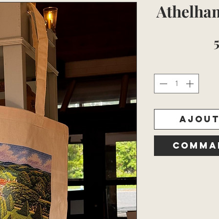
Athelha
Ajout
Comman