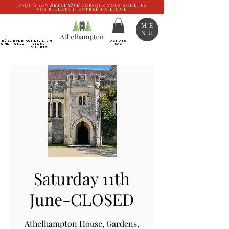
JUSQU'À
10%
DÉSACTIVÉ
LORSQUE VOUS ACHETEZ
VOS BILLETS D'ENTRÉE EN LIGNE
ME
NU
RÉSERVER
Achetez EN
ACHATS
UNE TABLE
LIGNE
SAC
Billets
Saturday 11th
June-CLOSED
Athelhampton House, Gardens,