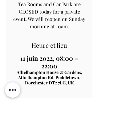
Tea Rooms and Car Park are
CLOSED today for a private
event. We will reopen on Sunday
morning at 10am.
Heure et lieu
11 juin 2022, 08:00 –
22:00
Athelhampton House & Gardens,
Athelhampton Rd, Puddletown,
Dorchester DT2 7LG, UK
Contactez-nous S'abonner
Voir sur la
carte
TERMS & CONDITIONS
PRIVACY & COOKIE POLICY
ACCESSIBILITY STATEME
NT