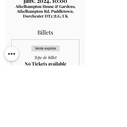
janv. 2024, 10:00
Athelhampton House & Gardens,
Athelhampton Rd, Puddletown,
Dorchester DT2 7LG, UK
Billets
Vente expirée
Type de billet
No Tickets available
Prix
0,00 £GB
Contactez-nous S'abonner
Voir sur la
carte
TERMS & CONDITIONS
PRIVACY & COOKIE POLICY