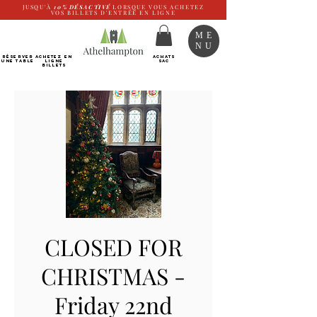
JUSQU'À
10%
DÉSACTIVÉ
LORSQUE VOUS ACHETEZ
VOS BILLETS D'ENTRÉE EN LIGNE
ME
NU
RÉSERVER
Achetez EN
ACHATS
UNE TABLE
LIGNE
SAC
Billets
CLOSED FOR
CHRISTMAS -
Friday 22nd