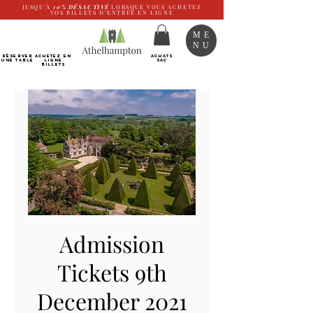
JUSQU'À
10%
DÉSACTIVÉ
LORSQUE VOUS ACHETEZ
VOS BILLETS D'ENTRÉE EN LIGNE
ME
NU
RÉSERVER
Achetez EN
ACHATS
UNE TABLE
LIGNE
SAC
Billets
Admission
Tickets 9th
December 2021