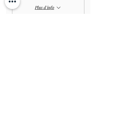
Plus d'info
Prix
4,00 £GB
Vente expirée
Type de billet
Child GARDEN
Prix
3,00 £GB
Vente expirée
Type de billet
Disabled Child GARDEN
Prix