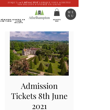
JUSQU'À
10%
DÉSACTIVÉ
LORSQUE VOUS ACHETEZ
VOS BILLETS D'ENTRÉE EN LIGNE
ME
NU
RÉSERVER
Achetez EN
ACHATS
UNE TABLE
LIGNE
SAC
Billets
Admission
Tickets 8th June
2021