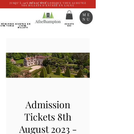
JUSQU'À
10%
DÉSACTIVÉ
LORSQUE VOUS ACHETEZ
VOS BILLETS D'ENTRÉE EN LIGNE
ME
NU
RÉSERVER
Achetez EN
ACHATS
UNE TABLE
LIGNE
SAC
Billets
Admission
Tickets 8th
August 2023 -