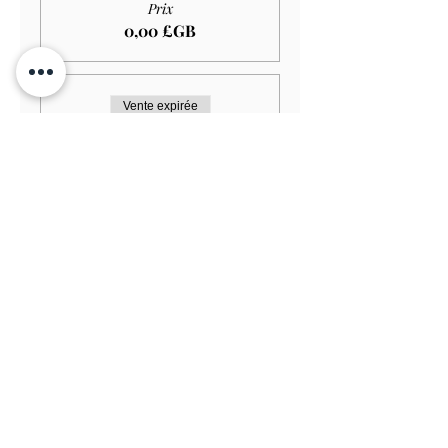
Prix
0,00 £GB
Vente expirée
Type de billet
Adult GARDEN ONLY
Plus d'info
Prix
11,00 £GB
Vente expirée
Type de billet
Senior GARDEN ONLY
Plus d'info