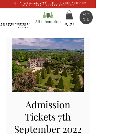
JUSQU'À
10%
DÉSACTIVÉ
LORSQUE VOUS ACHETEZ
VOS BILLETS D'ENTRÉE EN LIGNE
ME
NU
RÉSERVER
Achetez EN
ACHATS
UNE TABLE
LIGNE
SAC
Billets
Admission
Tickets 7th
September 2022