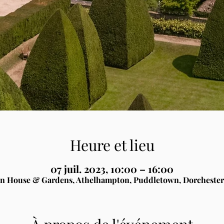
Heure et lieu
07 juil. 2023, 10:00 – 16:00
n House & Gardens, Athelhampton, Puddletown, Dorchester