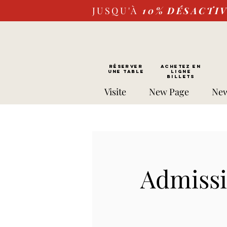
JUSQU'À
10%
DÉSACTI
RÉSERVER
Achetez EN
UNE TABLE
LIGNE
Billets
Visite
New Page
New
Admissio