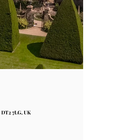
 DT2 7LG, UK