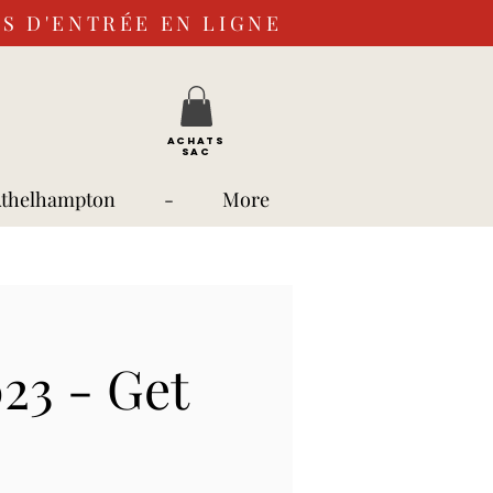
S D'ENTRÉE EN LIGNE
ACHATS
SAC
Athelhampton
-
More
023 - Get