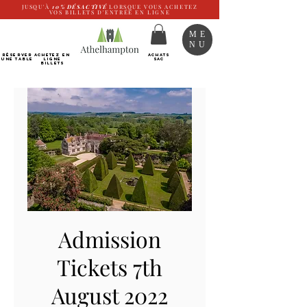
JUSQU'À
10%
DÉSACTIVÉ
LORSQUE VOUS ACHETEZ
VOS BILLETS D'ENTRÉE EN LIGNE
ME
NU
RÉSERVER
Achetez EN
ACHATS
UNE TABLE
LIGNE
SAC
Billets
Admission
Tickets 7th
August 2022