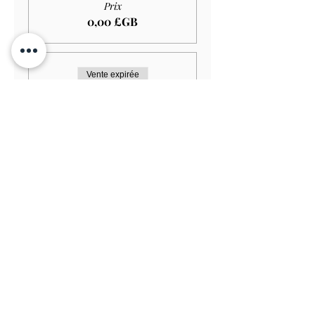
Prix
0,00 £GB
Vente expirée
Type de billet
Adult GARDEN ONLY
Plus d'info
Prix
11,00 £GB
Vente expirée
Type de billet
Senior GARDEN ONLY
Plus d'info