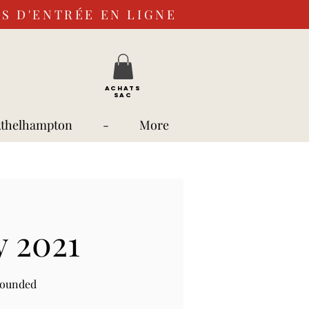
S D'ENTRÉE EN LIGNE
ACHATS
SAC
Athelhampton
-
More
y 2021
rounded