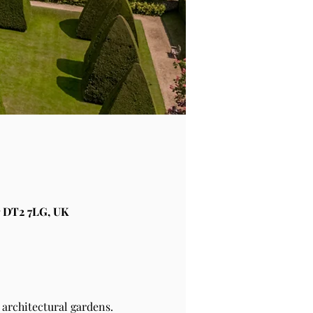
 DT2 7LG, UK
architectural gardens.