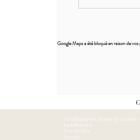
Google Maps a été bloqué en raison de vos 
Athelhampton House & Gardens
Puddletown
Dorchester
Dorset