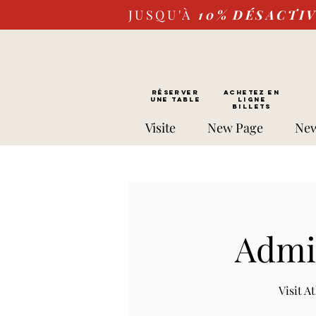
JUSQU'À
10%
DÉSACTI
RÉSERVER
Achetez EN
UNE TABLE
LIGNE
Billets
Visite
New Page
New
Admis
Visit 