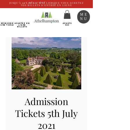
JUSQU'À
10%
DÉSACTIVÉ
LORSQUE VOUS ACHETEZ
VOS BILLETS D'ENTRÉE EN LIGNE
ME
NU
RÉSERVER
Achetez EN
ACHATS
UNE TABLE
LIGNE
SAC
Billets
Admission
Tickets 5th July
2021