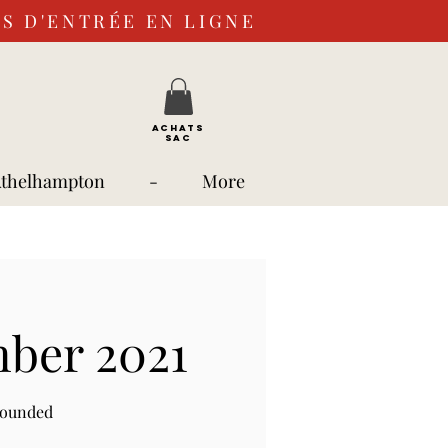
S D'ENTRÉE EN LIGNE
ACHATS
SAC
Athelhampton
-
More
mber 2021
rounded