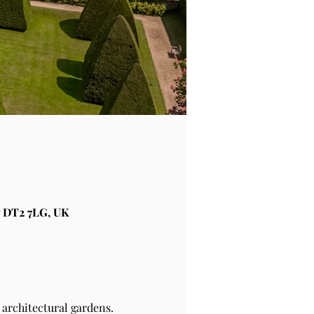
 DT2 7LG, UK
architectural gardens.