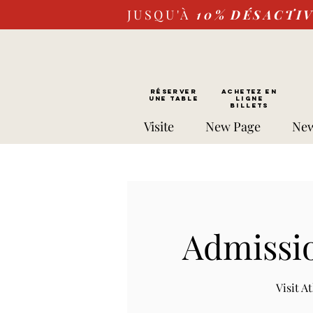
JUSQU'À
10%
DÉSACTI
RÉSERVER
Achetez EN
UNE TABLE
LIGNE
Billets
Visite
New Page
New
Admissio
Visit 