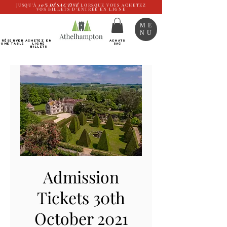
JUSQU'À
10%
DÉSACTIVÉ
LORSQUE VOUS ACHETEZ
VOS BILLETS D'ENTRÉE EN LIGNE
ME
NU
RÉSERVER
Achetez EN
ACHATS
UNE TABLE
LIGNE
SAC
Billets
Admission
Tickets 30th
October 2021