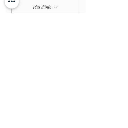
Plus d'info
Prix
4,00 £GB
Vente expirée
Type de billet
Child GARDEN
Prix
3,00 £GB
Vente expirée
Type de billet
Disabled Child GARDEN
Prix