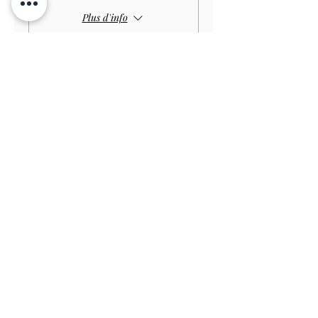
Plus d'info
Prix
4,00 £GB
Vente expirée
Type de billet
Child GARDEN
Prix
3,00 £GB
Vente expirée
Type de billet
Disabled Child GARDEN
Prix