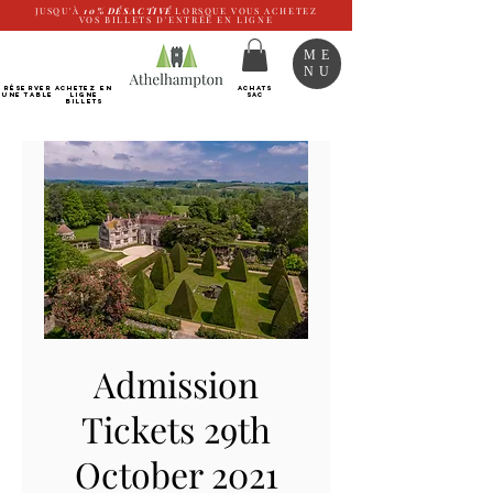
JUSQU'À
10%
DÉSACTIVÉ
LORSQUE VOUS ACHETEZ
VOS BILLETS D'ENTRÉE EN LIGNE
ME
NU
RÉSERVER
Achetez EN
ACHATS
UNE TABLE
LIGNE
SAC
Billets
Admission
Tickets 29th
October 2021