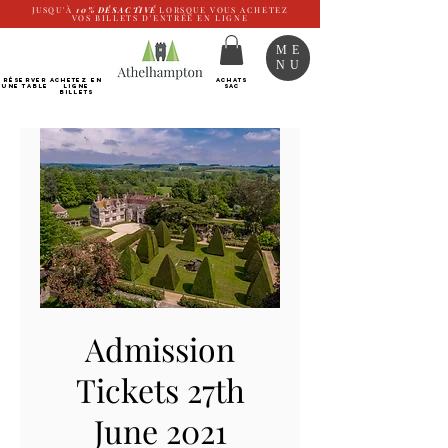
JUSQU'À
10%
DÉSACTIVÉ
LORSQUE VOUS ACHETEZ
VOS BILLETS D'ENTRÉE EN LIGNE
ME
NU
RÉSERVER
Achetez EN
ACHATS
UNE TABLE
LIGNE
SAC
Billets
Admission
Tickets 27th
June 2021