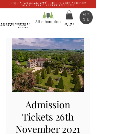
JUSQU'À
10%
DÉSACTIVÉ
LORSQUE VOUS ACHETEZ
VOS BILLETS D'ENTRÉE EN LIGNE
ME
NU
RÉSERVER
Achetez EN
ACHATS
UNE TABLE
LIGNE
SAC
Billets
Admission
Tickets 26th
November 2021