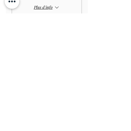
Plus d'info
Prix
4,00 £GB
Vente expirée
Type de billet
Child GARDEN
Prix
3,00 £GB
Vente expirée
Type de billet
Disabled Child GARDEN
Prix