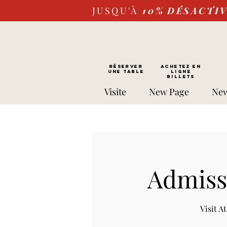
JUSQU'À
10%
DÉSACTI
RÉSERVER
Achetez EN
UNE TABLE
LIGNE
Billets
Visite
New Page
New
Admissi
Visit 