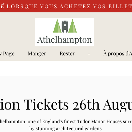
VÉ
LORSQUE VOUS ACHETEZ VOS BILLET
 Page
Manger
Rester
-
À propos d'
on Tickets 26th Aug
Athelhampton, one of England's finest Tudor Manor Houses sur
by stunning architectural gardens.