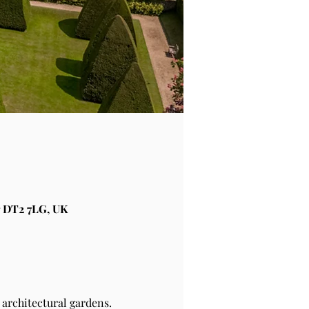
 DT2 7LG, UK
architectural gardens.