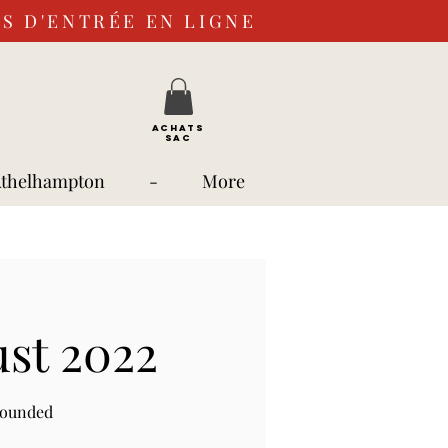
S D'ENTRÉE EN LIGNE
ACHATS
SAC
Athelhampton
-
More
ust 2022
rounded