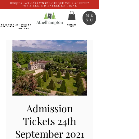
JUSQU'À
10%
DÉSACTIVÉ
LORSQUE VOUS ACHETEZ
VOS BILLETS D'ENTRÉE EN LIGNE
ME
NU
RÉSERVER
Achetez EN
ACHATS
UNE TABLE
LIGNE
SAC
Billets
Admission
Tickets 24th
September 2021