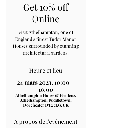
Get 10% off
Online
Visit Athelhampton, one of
England's finest Tudor Manor
Houses surrounded by stunning
architectural gardens.
Heure et lieu
24 mars 2023, 10:00 –
16:00
Athelhampton House & Gardens,
Athelhampton, Puddletown,
Dorchester DT2 7LG, UK
À propos de l'événement