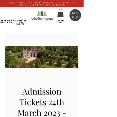
JUSQU'À
10%
DÉSACTIVÉ
LORSQUE VOUS ACHETEZ
VOS BILLETS D'ENTRÉE EN LIGNE
ME
NU
RÉSERVER
Achetez EN
ACHATS
UNE TABLE
LIGNE
SAC
Billets
Admission
Tickets 24th
March 2023 -