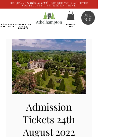
JUSQU'À
10%
DÉSACTIVÉ
LORSQUE VOUS ACHETEZ
VOS BILLETS D'ENTRÉE EN LIGNE
ME
NU
RÉSERVER
Achetez EN
ACHATS
UNE TABLE
LIGNE
SAC
Billets
Admission
Tickets 24th
August 2022