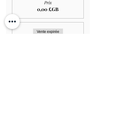
Prix
0,00 £GB
Vente expirée
Type de billet
Adult GARDEN ONLY
Plus d'info
Prix
11,00 £GB
Vente expirée
Type de billet
Senior GARDEN ONLY
Plus d'info