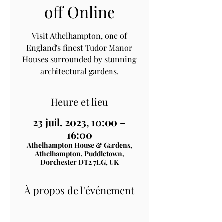
off Online
Visit Athelhampton, one of
England's finest Tudor Manor
Houses surrounded by stunning
architectural gardens.
Heure et lieu
23 juil. 2023, 10:00 –
16:00
Athelhampton House & Gardens,
Athelhampton, Puddletown,
Dorchester DT2 7LG, UK
À propos de l'événement