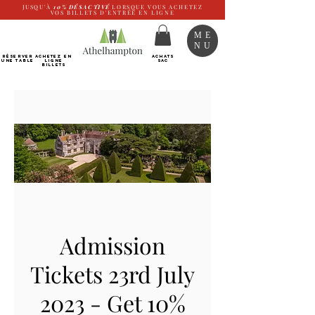
JUSQU'À
10%
DÉSACTIVÉ
LORSQUE VOUS ACHETEZ
VOS BILLETS D'ENTRÉE EN LIGNE
ME
NU
RÉSERVER
Achetez EN
ACHATS
UNE TABLE
LIGNE
SAC
Billets
Admission
Tickets 23rd July
2023 - Get 10%