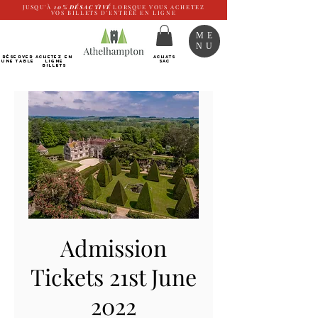
JUSQU'À
10%
DÉSACTIVÉ
LORSQUE VOUS ACHETEZ
VOS BILLETS D'ENTRÉE EN LIGNE
ME
NU
RÉSERVER
Achetez EN
ACHATS
UNE TABLE
LIGNE
SAC
Billets
Admission
Tickets 21st June
2022