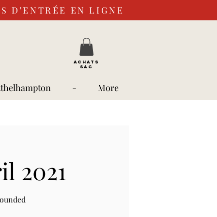
S D'ENTRÉE EN LIGNE
ACHATS
SAC
Athelhampton
-
More
il 2021
rounded