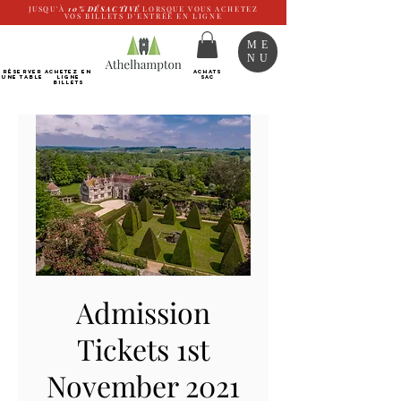
JUSQU'À
10%
DÉSACTIVÉ
LORSQUE VOUS ACHETEZ
VOS BILLETS D'ENTRÉE EN LIGNE
ME
NU
RÉSERVER
Achetez EN
ACHATS
UNE TABLE
LIGNE
SAC
Billets
Admission
Tickets 1st
November 2021