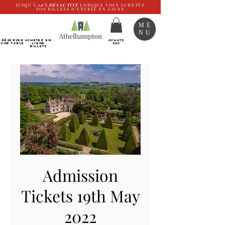
JUSQU'À
10%
DÉSACTIVÉ
LORSQUE VOUS ACHETEZ
VOS BILLETS D'ENTRÉE EN LIGNE
ME
NU
RÉSERVER
Achetez EN
ACHATS
UNE TABLE
LIGNE
SAC
Billets
Admission
Tickets 19th May
2022