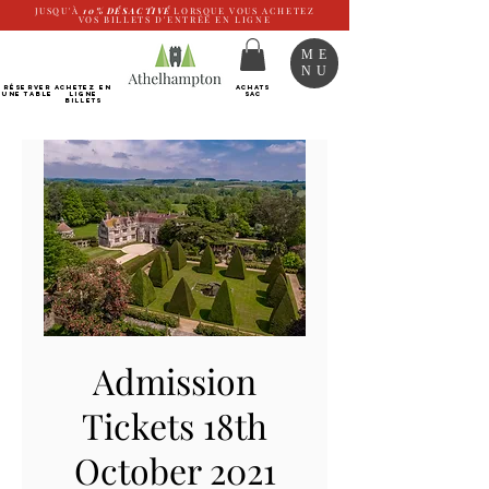
JUSQU'À
10%
DÉSACTIVÉ
LORSQUE VOUS ACHETEZ
VOS BILLETS D'ENTRÉE EN LIGNE
ME
NU
RÉSERVER
Achetez EN
ACHATS
UNE TABLE
LIGNE
SAC
Billets
Admission
Tickets 18th
October 2021